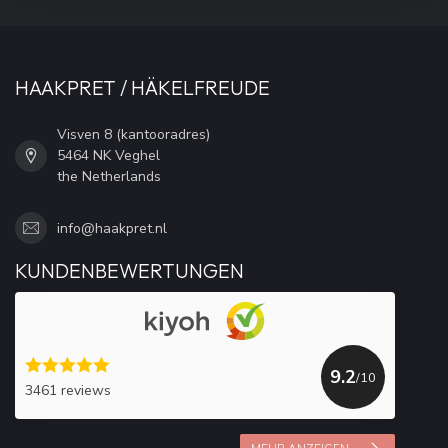
HAAKPRET / HÄKELFREUDE
Visven 8 (kantooradres)
5464 NK Veghel
the Netherlands
info@haakpret.nl
KUNDENBEWERTUNGEN
9.2
/10
3461 reviews