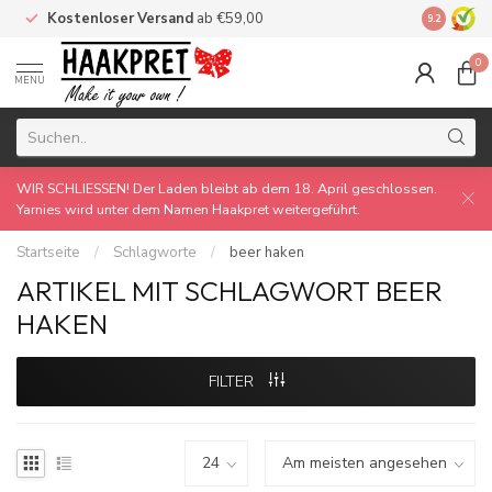
Kostenloser Versand
ab €59,00
Made by 
9.2
0
MENU
WIR SCHLIESSEN! Der Laden bleibt ab dem 18. April geschlossen.
Yarnies wird unter dem Namen Haakpret weitergeführt.
Startseite
/
Schlagworte
/
beer haken
ARTIKEL MIT SCHLAGWORT BEER
HAKEN
FILTER