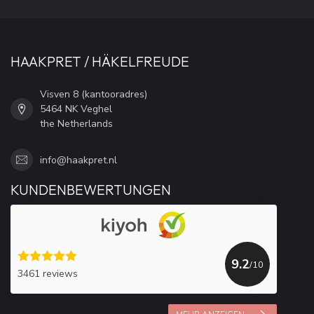
HAAKPRET / HÄKELFREUDE
Visven 8 (kantooradres)
5464 NK Veghel
the Netherlands
info@haakpret.nl
KUNDENBEWERTUNGEN
9.2
/10
3461 reviews