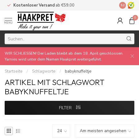
Kostenloser Versand
ab €59,00
Made by 
9.2
0
MENU
WIR SCHLIESSEN! Der Laden bleibt ab dem 18. April geschlossen.
Yarnies wird unter dem Namen Haakpret weitergeführt.
Startseite
/
Schlagworte
/
babyknuffeltje
ARTIKEL MIT SCHLAGWORT
BABYKNUFFELTJE
FILTER