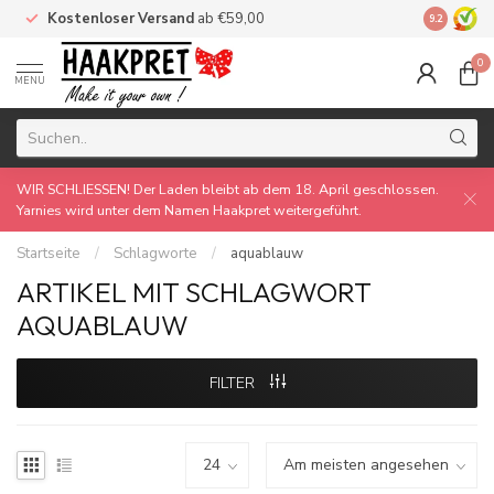
Kostenloser Versand
ab €59,00
Made by 
9.2
0
MENU
WIR SCHLIESSEN! Der Laden bleibt ab dem 18. April geschlossen.
Yarnies wird unter dem Namen Haakpret weitergeführt.
Startseite
/
Schlagworte
/
aquablauw
ARTIKEL MIT SCHLAGWORT
AQUABLAUW
FILTER