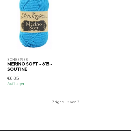
SCHEEPJES
MERINO SOFT - 615 -
SOUTINE
€6,05
Auf Lager
Zeige
1
-
3
von 3