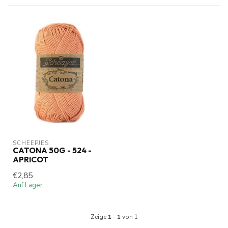
SCHEEPJES
CATONA 50G - 524 -
APRICOT
€2,85
Auf Lager
Zeige
1
-
1
von 1