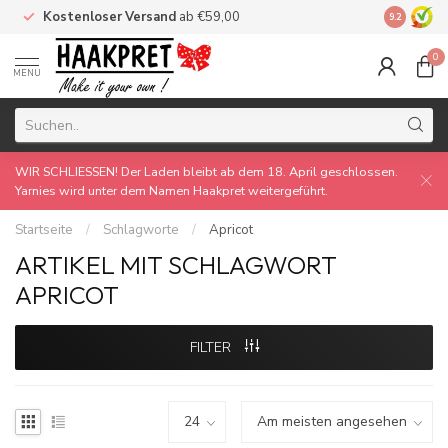
Kostenloser Versand
ab €59,00
Made by 
9.2
0
MENU
WIR SCHLIESSEN! Der Laden bleibt ab dem 18. April geschlossen.
Yarnies wird unter dem Namen Haakpret weitergeführt.
Startseite
/
Schlagworte
/
Apricot
ARTIKEL MIT SCHLAGWORT
APRICOT
FILTER