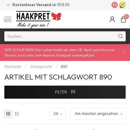
Kostenloser Versand
ab €59,00
Made by 
9.2
0
MENU
WIR SCHLIESSEN! Der Laden bleibt ab dem 18. April geschlossen.
Yarnies wird unter dem Namen Haakpret weitergeführt.
Startseite
/
Schlagworte
/
890
ARTIKEL MIT SCHLAGWORT 890
FILTER