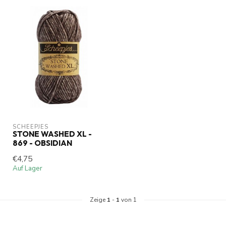
SCHEEPJES
STONE WASHED XL -
869 - OBSIDIAN
€4,75
Auf Lager
Zeige
1
-
1
von 1