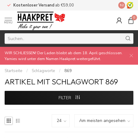
Kostenloser Versand
ab €59,00
Made by 
9.2
0
MENU
WIR SCHLIESSEN! Der Laden bleibt ab dem 18. April geschlossen.
Yarnies wird unter dem Namen Haakpret weitergeführt.
Startseite
/
Schlagworte
/
869
ARTIKEL MIT SCHLAGWORT 869
FILTER