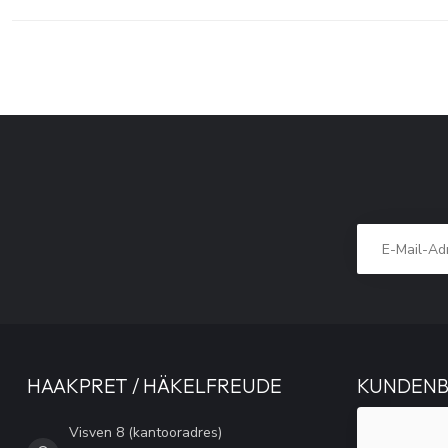
HAAKPRET / HÄKELFREUDE
KUNDEN
Visven 8 (kantooradres)