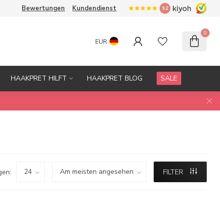
Bewertungen
Kundendienst
9.2
0
EUR
HAAKPRET HILFT
HAAKPRET BLOG
SALE
gen:
FILTER