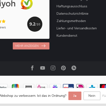
Haftungsausschluss
Datenschutzrichtlinie
Zahlungsmethoden
9.2
/10
iews
Liefer- und Versandkosten
Kundendienst
MEHR ANZEIGEN
Webshop zu verbessern. Ist das in Ordnung?
Ja
Nein
Fü
© Copyright 2026 Haakpret / Häkelfreude