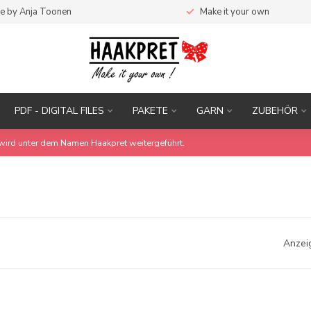
e by Anja Toonen
Make it your own
PDF - DIGITAL FILES
PAKETE
GARN
ZUBEHÖR
wird unter dem Namen Haakpret weitergeführt.
Anzei