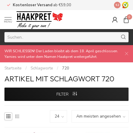
Kostenloser Versand
ab €59,00
Made by 
9.2
0
MENU
WIR SCHLIESSEN! Der Laden bleibt ab dem 18. April geschlossen.
Yarnies wird unter dem Namen Haakpret weitergeführt.
Startseite
/
Schlagworte
/
720
ARTIKEL MIT SCHLAGWORT 720
FILTER