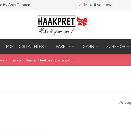
e by Anja Toonen
Make it your own
PDF - DIGITAL FILES
PAKETE
GARN
ZUBEHÖR
wird unter dem Namen Haakpret weitergeführt.
Anzei