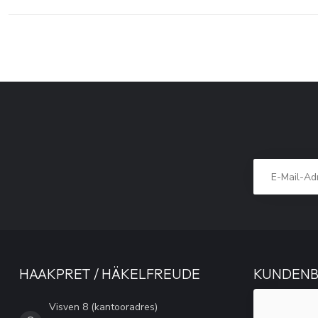
HAAKPRET / HÄKELFREUDE
KUNDEN
Visven 8 (kantooradres)