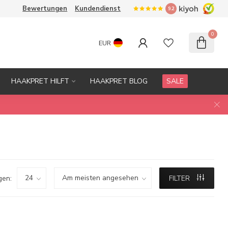
Bewertungen
Kundendienst
9.2
0
EUR
HAAKPRET HILFT
HAAKPRET BLOG
SALE
gen:
FILTER