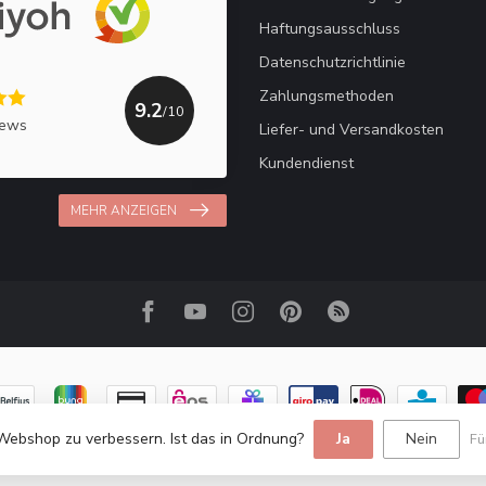
Haftungsausschluss
Datenschutzrichtlinie
Zahlungsmethoden
9.2
/10
iews
Liefer- und Versandkosten
Kundendienst
MEHR ANZEIGEN
Webshop zu verbessern. Ist das in Ordnung?
Ja
Nein
Fü
© Copyright 2026 Haakpret / Häkelfreude