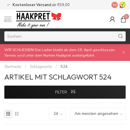
Kostenloser Versand
ab €59,00
Made by 
9.2
0
MENU
WIR SCHLIESSEN! Der Laden bleibt ab dem 18. April geschlossen.
Yarnies wird unter dem Namen Haakpret weitergeführt.
Startseite
/
Schlagworte
/
524
ARTIKEL MIT SCHLAGWORT 524
FILTER