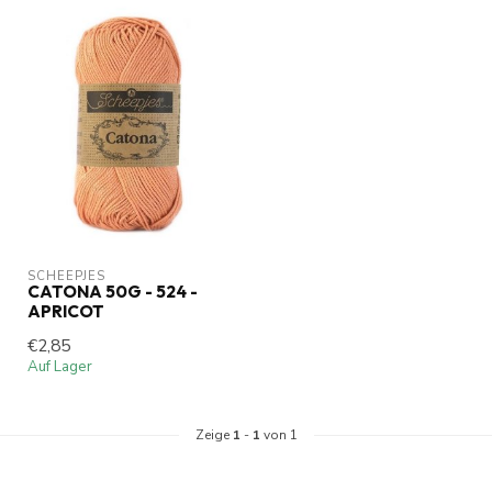
SCHEEPJES
CATONA 50G - 524 -
APRICOT
€2,85
Auf Lager
Zeige
1
-
1
von 1