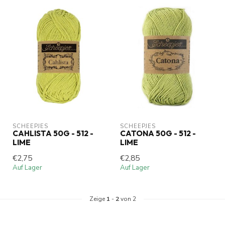
SCHEEPJES
SCHEEPJES
CAHLISTA 50G - 512 -
CATONA 50G - 512 -
LIME
LIME
€2,75
€2,85
Auf Lager
Auf Lager
Zeige
1
-
2
von 2