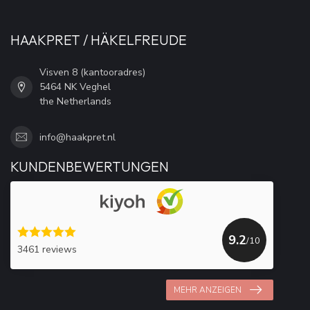
HAAKPRET / HÄKELFREUDE
Visven 8 (kantooradres)
5464 NK Veghel
the Netherlands
info@haakpret.nl
KUNDENBEWERTUNGEN
9.2
/10
3461 reviews
MEHR ANZEIGEN