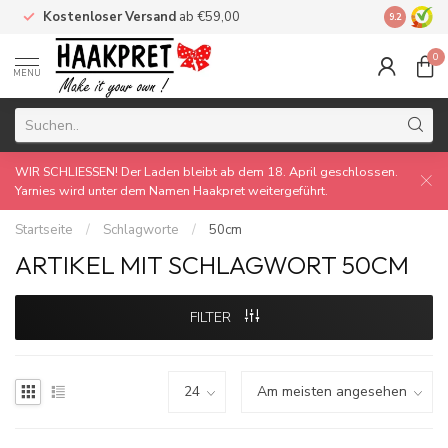
Kostenloser Versand
ab €59,00
Made by 
9.2
0
MENU
WIR SCHLIESSEN! Der Laden bleibt ab dem 18. April geschlossen.
Yarnies wird unter dem Namen Haakpret weitergeführt.
Startseite
/
Schlagworte
/
50cm
ARTIKEL MIT SCHLAGWORT 50CM
FILTER