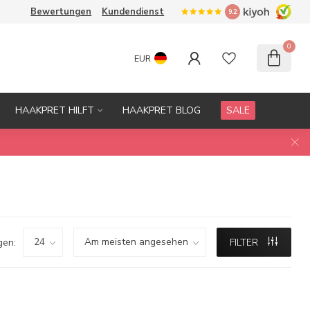
Bewertungen
Kundendienst
9.2
0
EUR
HAAKPRET HILFT
HAAKPRET BLOG
SALE
gen:
FILTER