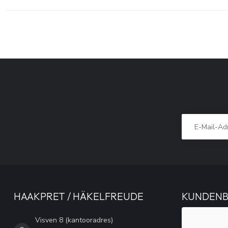
HAAKPRET / HÄKELFREUDE
KUNDEN
Visven 8 (kantooradres)