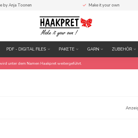
e by Anja Toonen
Make it your own
PDF - DIGITAL FILES
PAKETE
GARN
ZUBEHÖR
wird unter dem Namen Haakpret weitergeführt.
Anzei