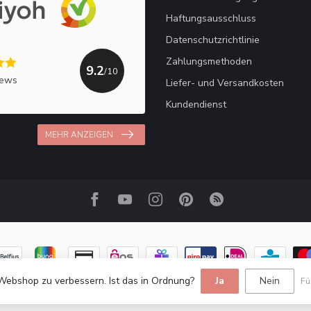
Haftungsausschluss
Datenschutzrichtlinie
Zahlungsmethoden
9.2
/10
iews
Liefer- und Versandkosten
Kundendienst
MEHR ANZEIGEN
Webshop zu verbessern. Ist das in Ordnung?
Ja
Nein
Fü
© Copyright 2026 Haakpret / Häkelfreude