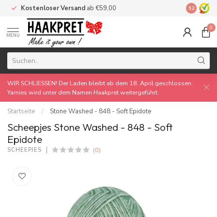
Kostenloser Versand
ab €59,00
Made by 
9.2
0
MENU
WIR SCHLIESSEN! Der Laden bleibt ab dem 18. April geschlossen.
Yarnies wird unter dem Namen Haakpret weitergeführt.
Startseite
/
Stone Washed - 848 - Soft Epidote
Scheepjes Stone Washed - 848 - Soft
Epidote
(0)
SCHEEPJES