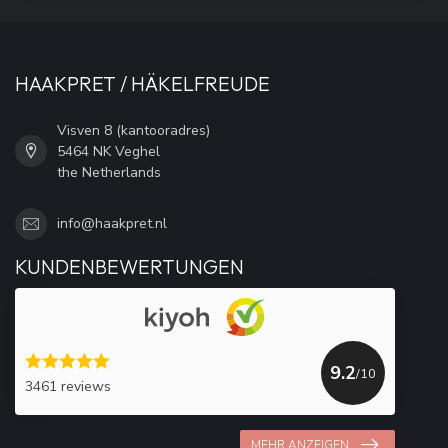
HAAKPRET / HÄKELFREUDE
Visven 8 (kantooradres)
5464 NK Veghel
the Netherlands
info@haakpret.nl
KUNDENBEWERTUNGEN
9.2
/10
3461 reviews
MEHR ANZEIGEN