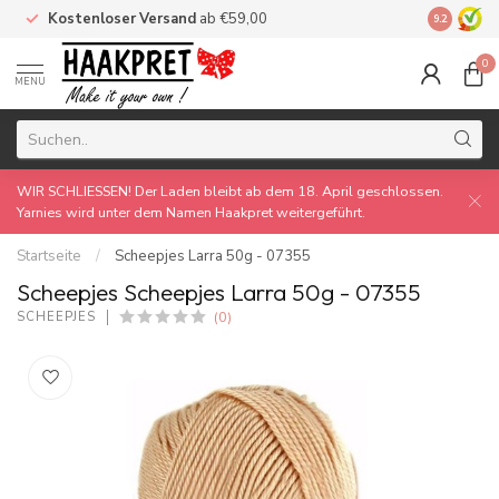
Kostenloser Versand
ab €59,00
Made by 
9.2
0
MENU
WIR SCHLIESSEN! Der Laden bleibt ab dem 18. April geschlossen.
Yarnies wird unter dem Namen Haakpret weitergeführt.
Startseite
/
Scheepjes Larra 50g - 07355
Scheepjes Scheepjes Larra 50g - 07355
(0)
SCHEEPJES