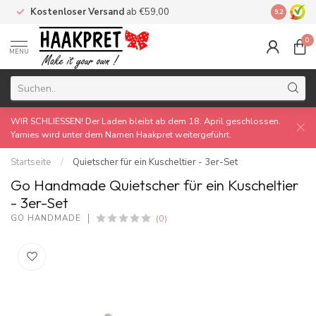
Kostenloser Versand
ab €59,00
Made by 
9.2
0
MENU
WIR SCHLIESSEN! Der Laden bleibt ab dem 18. April geschlossen.
Yarnies wird unter dem Namen Haakpret weitergeführt.
Startseite
/
Quietscher für ein Kuscheltier - 3er-Set
Go Handmade Quietscher für ein Kuscheltier
- 3er-Set
(0)
GO HANDMADE