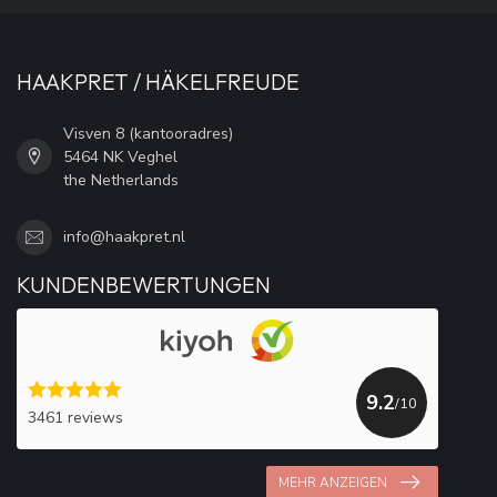
HAAKPRET / HÄKELFREUDE
Visven 8 (kantooradres)
5464 NK Veghel
the Netherlands
info@haakpret.nl
KUNDENBEWERTUNGEN
9.2
/10
3461 reviews
MEHR ANZEIGEN