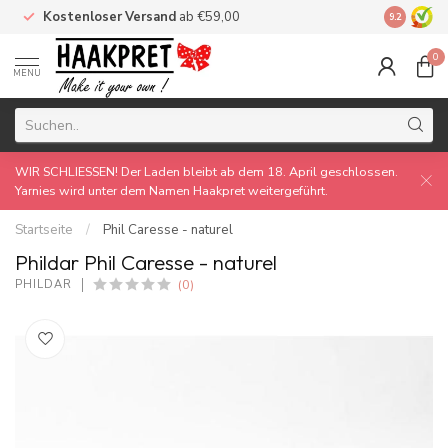
Kostenloser Versand
ab €59,00
Made by 
9.2
0
MENU
WIR SCHLIESSEN! Der Laden bleibt ab dem 18. April geschlossen.
Yarnies wird unter dem Namen Haakpret weitergeführt.
Startseite
/
Phil Caresse - naturel
Phildar Phil Caresse - naturel
(0)
PHILDAR