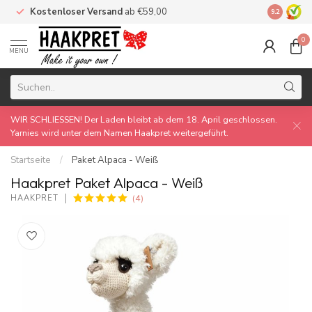
Kostenloser Versand
ab €59,00
Made by 
9.2
0
MENU
WIR SCHLIESSEN! Der Laden bleibt ab dem 18. April geschlossen.
Yarnies wird unter dem Namen Haakpret weitergeführt.
Startseite
/
Paket Alpaca - Weiß
Haakpret Paket Alpaca - Weiß
(4)
HAAKPRET