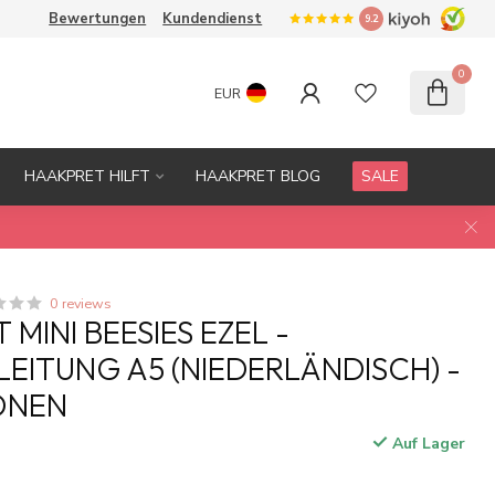
Bewertungen
Kundendienst
9.2
0
EUR
HAAKPRET HILFT
HAAKPRET BLOG
SALE
0 reviews
MINI BEESIES EZEL -
EITUNG A5 (NIEDERLÄNDISCH) -
ONEN
Auf Lager
.