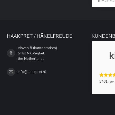
HAAKPRET / HÄKELFREUDE
KUNDEN
Visven 8 (kantooradres)
5464 NK Veghel
the Netherlands
info@haakpret.nl
3461 rev