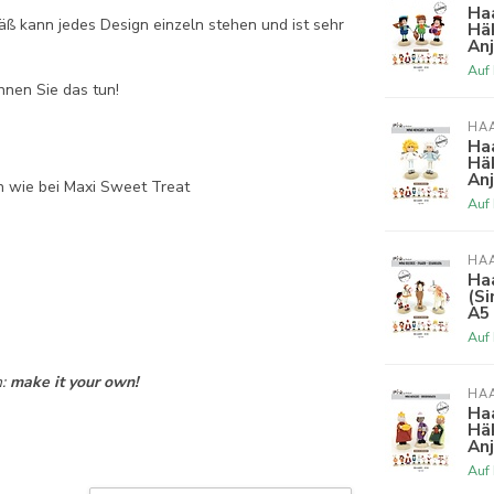
Haa
ß kann jedes Design einzeln stehen und ist sehr
Häk
An
Auf
nnen Sie das tun!
HA
Haa
Häk
An
n wie bei Maxi Sweet Treat
Auf
HA
Haa
(Si
A5 
Auf
:
make it your own!
HA
Haa
Häk
An
Auf