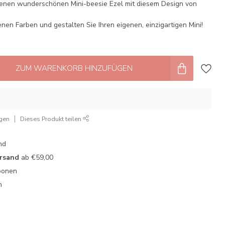
genen wunderschönen Mini-beesie Ezel mit diesem Design von
nen Farben und gestalten Sie Ihren eigenen, einzigartigen Mini!
ZUM WARENKORB HINZUFÜGEN
ügen
Dieses Produkt teilen
nd
ersand
ab €59,00
oonen
n