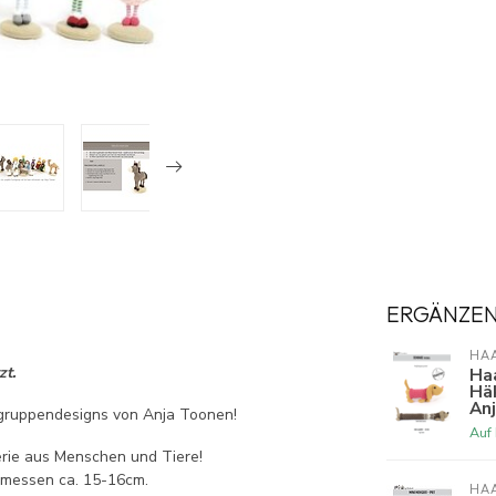
ERGÄNZE
HA
zt.
Ha
Häk
An
gruppendesigns von Anja Toonen!
Auf
erie aus Menschen und Tiere!
 messen ca. 15-16cm.
HA