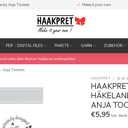
e by Anja Toonen
Make it your own
PDF - DIGITAL FILES
PAKETE
GARN
ZUBEHÖR
wird unter dem Namen Haakpret weitergeführt.
 - Anja Toonen
HAAKPRET
HAAKPRET 
HÄKELANL
ANJA TO
€5,95
Inkl. MwSt