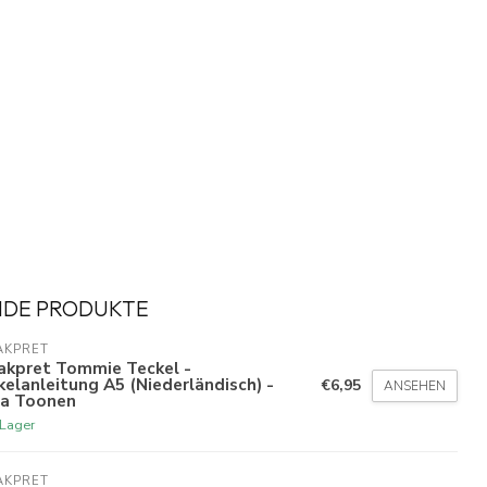
NDE PRODUKTE
AKPRET
akpret Tommie Teckel -
elanleitung A5 (Niederländisch) -
€6,95
ANSEHEN
ja Toonen
 Lager
AKPRET