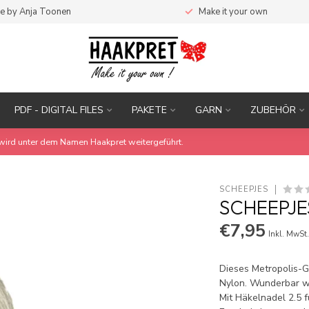
e by Anja Toonen
Make it your own
PDF - DIGITAL FILES
PAKETE
GARN
ZUBEHÖR
wird unter dem Namen Haakpret weitergeführt.
SCHEEPJES
SCHEEPJES
€7,95
Inkl. MwSt
Dieses Metropolis-
Nylon. Wunderbar we
Mit Häkelnadel 2.5 