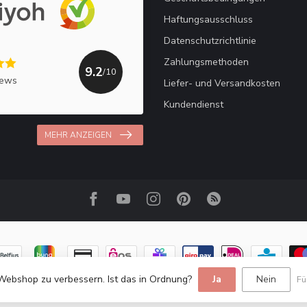
Haftungsausschluss
Datenschutzrichtlinie
Zahlungsmethoden
9.2
/10
iews
Liefer- und Versandkosten
Kundendienst
MEHR ANZEIGEN
Webshop zu verbessern. Ist das in Ordnung?
Ja
Nein
Fü
© Copyright 2026 Haakpret / Häkelfreude