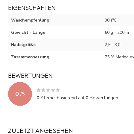
EIGENSCHAFTEN
Waschempfehlung
30 (℃)
Gewicht - Länge
50 g - 200 m
Nadelgröße
2,5 - 3,0
Zusammensetzung
75 % Merino ex
BEWERTUNGEN
0
/
5
0
Sterne, basierend auf
0
Bewertungen
ZULETZT ANGESEHEN