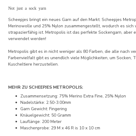
Not just a sock yarn
Scheepjes bringt ein neues Garn auf den Markt: Scheepjes Metropo
Merinowolle und 25% Nylon zusammengestellt, wodurch es sich 
strapazierfähig ist. Metropolis ist das perfekte Sockengarn, aber e
verwendet werden!
Metropolis gibt es in nicht weniger als 80 Farben, die alle nach 
Farbenvielfalt gibt es unendlich viele Möglichkeiten, um Socken,
Kuscheltiere herzustellen.
MEHR ZU SCHEEPJES METROPOLIS:
Zusammensetzung: 75% Merino Extra Fine, 25% Nylon
Nadelstärke: 2.50-3.00mm
Garn Gewicht: Fingering
Knäuelgewicht: 50 Gramm
Lauflänge: 200 Meter
Maschenprobe: 29 M x 46 R is 10 x 10 cm