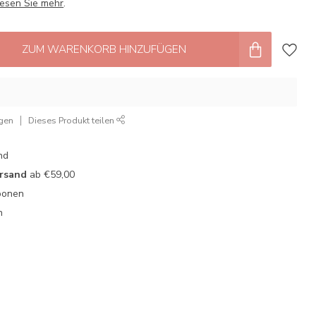
esen Sie mehr
.
ZUM WARENKORB HINZUFÜGEN
ügen
Dieses Produkt teilen
nd
ersand
ab €59,00
oonen
n