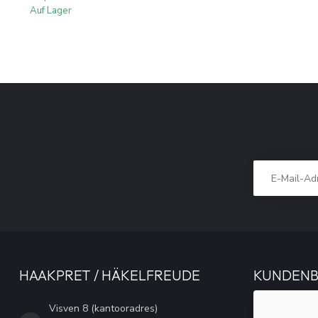
Auf Lager
HAAKPRET / HÄKELFREUDE
KUNDEN
Visven 8 (kantooradres)