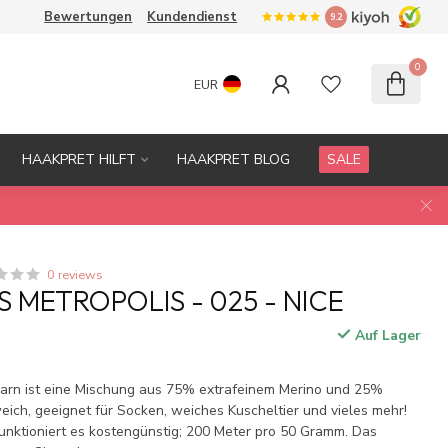
Bewertungen
Kundendienst
9.2
0
EUR
HAAKPRET HILFT
HAAKPRET BLOG
SALE
0 reviews
 METROPOLIS - 025 - NICE
Auf Lager
.
Garn ist eine Mischung aus 75% extrafeinem Merino und 25%
ich, geeignet für Socken, weiches Kuscheltier und vieles mehr!
funktioniert es kostengünstig; 200 Meter pro 50 Gramm. Das