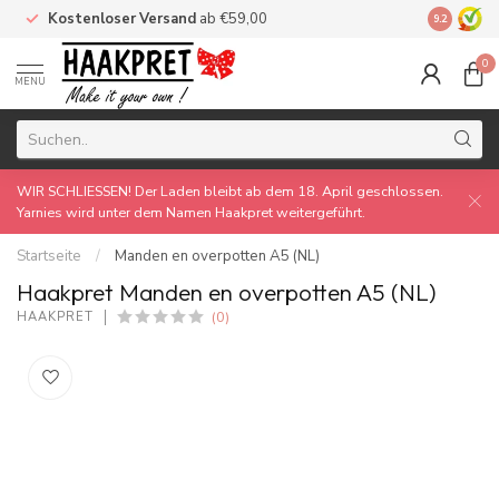
Kostenloser Versand
ab €59,00
Made by 
9.2
0
MENU
WIR SCHLIESSEN! Der Laden bleibt ab dem 18. April geschlossen.
Yarnies wird unter dem Namen Haakpret weitergeführt.
Startseite
/
Manden en overpotten A5 (NL)
Haakpret Manden en overpotten A5 (NL)
(0)
HAAKPRET