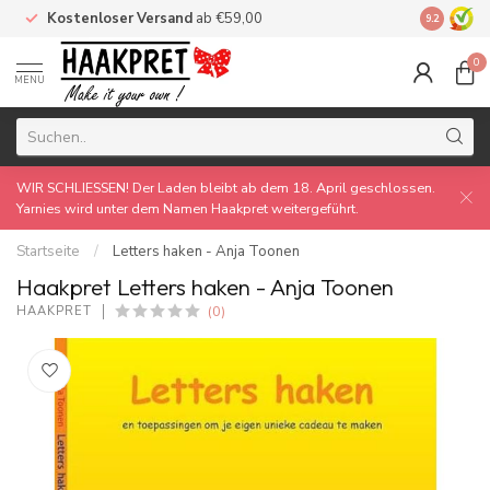
Kostenloser Versand
ab €59,00
Made by 
9.2
0
MENU
WIR SCHLIESSEN! Der Laden bleibt ab dem 18. April geschlossen.
Yarnies wird unter dem Namen Haakpret weitergeführt.
Startseite
/
Letters haken - Anja Toonen
Haakpret Letters haken - Anja Toonen
(0)
HAAKPRET