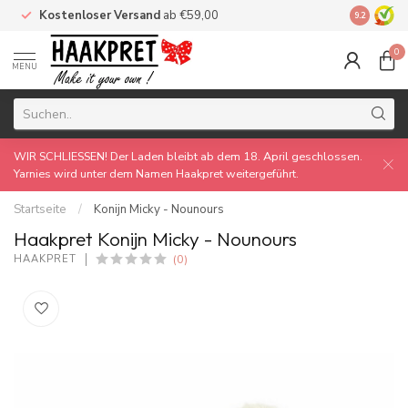
Kostenloser Versand
ab €59,00
Made by 
9.2
0
MENU
WIR SCHLIESSEN! Der Laden bleibt ab dem 18. April geschlossen.
Yarnies wird unter dem Namen Haakpret weitergeführt.
Startseite
/
Konijn Micky - Nounours
Haakpret Konijn Micky - Nounours
(0)
HAAKPRET