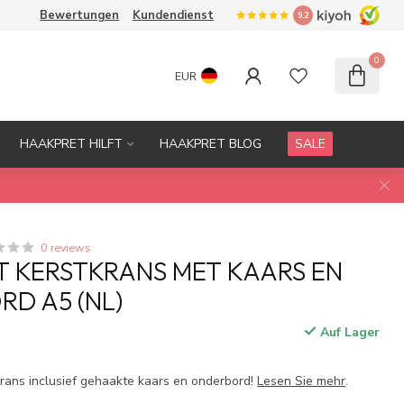
Bewertungen
Kundendienst
9.2
0
EUR
HAAKPRET HILFT
HAAKPRET BLOG
SALE
0 reviews
 KERSTKRANS MET KAARS EN
D A5 (NL)
Auf Lager
.
krans inclusief gehaakte kaars en onderbord!
Lesen Sie mehr
.