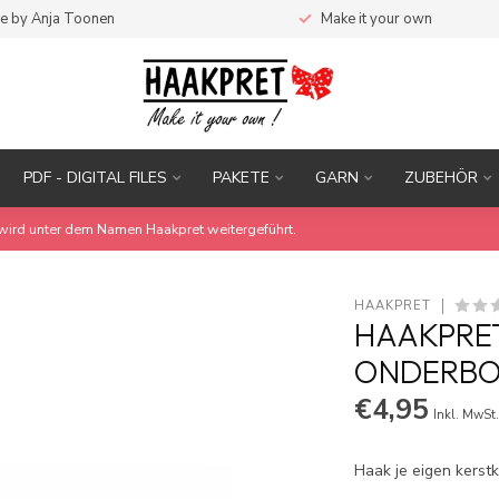
e by Anja Toonen
Make it your own
PDF - DIGITAL FILES
PAKETE
GARN
ZUBEHÖR
wird unter dem Namen Haakpret weitergeführt.
HAAKPRET
HAAKPRET
ONDERBOR
€4,95
Inkl. MwSt
Haak je eigen kerst