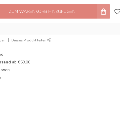
ZUM WARENKORB HINZUFÜGEN
ügen
Dieses Produkt teilen
nd
ersand
ab €59,00
oonen
n