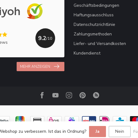
Geschäftsbedingungen
Haftungsausschluss
Datenschutzrichtlinie
Zahlungsmethoden
9.2
/10
iews
Liefer- und Versandkosten
Kundendienst
MEHR ANZEIGEN
Webshop zu verbessern. Ist das in Ordnung?
Ja
Nein
Fü
© Copyright 2026 Haakpret / Häkelfreude