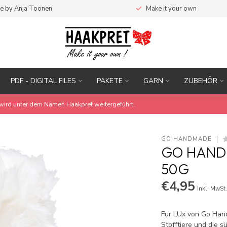
e by Anja Toonen
Make it your own
PDF - DIGITAL FILES
PAKETE
GARN
ZUBEHÖR
wird unter dem Namen Haakpret weitergeführt.
GO HANDMADE
GO HANDM
50G
€4,95
Inkl. MwSt
Fur LUx von Go Hand
Stofftiere und die 