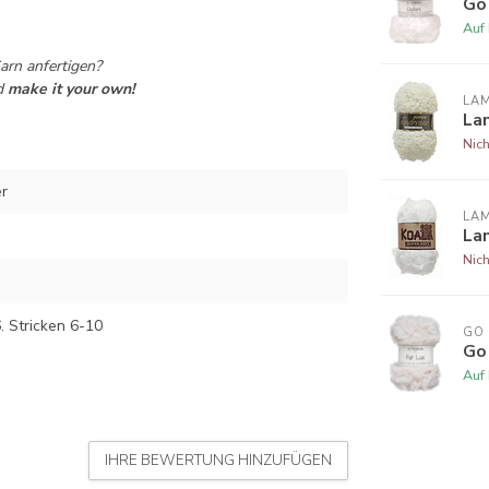
Go
Auf
rn anfertigen?
d
make it your own!
LA
La
Nich
r
LA
La
Nich
. Stricken 6-10
GO
Go
Auf
IHRE BEWERTUNG HINZUFÜGEN