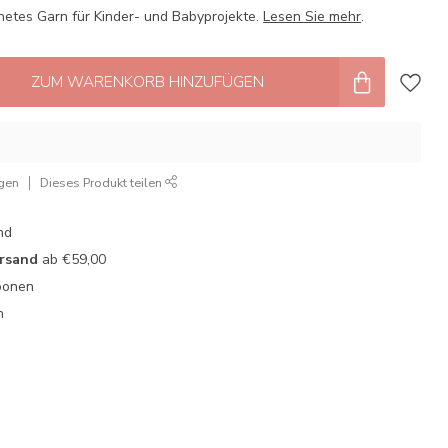
netes Garn für Kinder- und Babyprojekte.
Lesen Sie mehr
.
ZUM WARENKORB HINZUFÜGEN
ügen
Dieses Produkt teilen
nd
ersand
ab €59,00
oonen
n