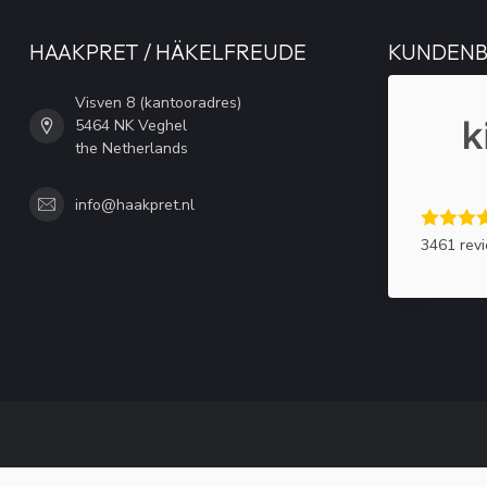
HAAKPRET / HÄKELFREUDE
KUNDEN
Visven 8 (kantooradres)
5464 NK Veghel
the Netherlands
info@haakpret.nl
3461 rev