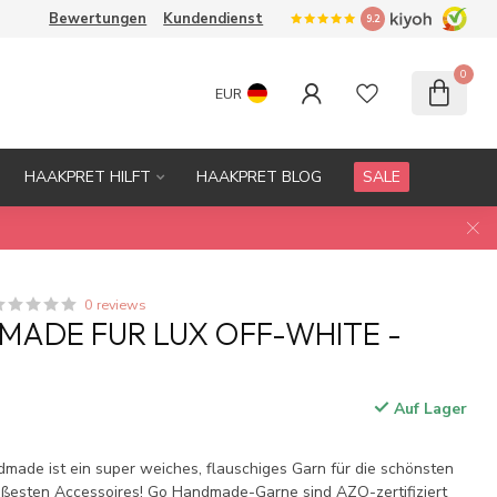
Bewertungen
Kundendienst
9.2
0
EUR
HAAKPRET HILFT
HAAKPRET BLOG
SALE
0 reviews
ADE FUR LUX OFF-WHITE -
Auf Lager
.
made ist ein super weiches, flauschiges Garn für die schönsten
süßesten Accessoires! Go Handmade-Garne sind AZO-zertifiziert