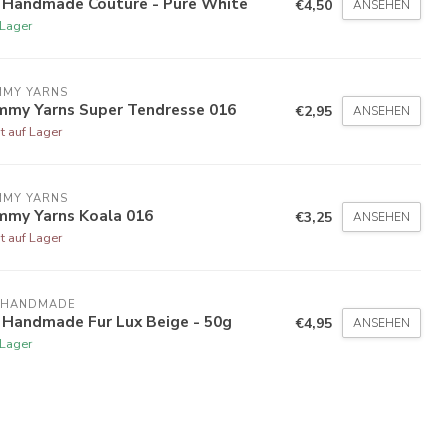
 Handmade Couture - Pure White
€4,50
ANSEHEN
 Lager
MMY YARNS
mmy Yarns Super Tendresse 016
€2,95
ANSEHEN
t auf Lager
MMY YARNS
mmy Yarns Koala 016
€3,25
ANSEHEN
t auf Lager
 HANDMADE
 Handmade Fur Lux Beige - 50g
€4,95
ANSEHEN
 Lager