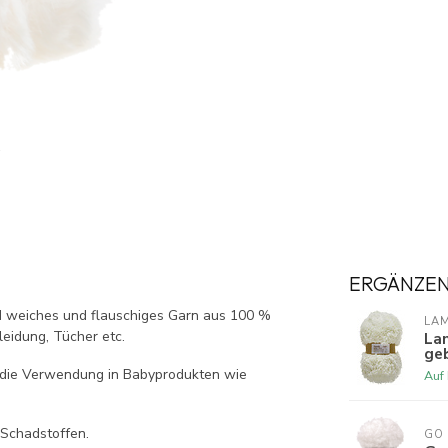
ERGÄNZE
d weiches und flauschiges Garn aus 100 %
LA
leidung, Tücher etc.
La
ge
r die Verwendung in Babyprodukten wie
Auf
 Schadstoffen.
GO