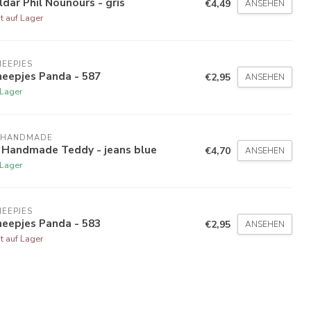
ldar Phil Nounours - gris
€4,49
ANSEHEN
t auf Lager
EEPJES
heepjes Panda - 587
€2,95
ANSEHEN
 Lager
 HANDMADE
 Handmade Teddy - jeans blue
€4,70
ANSEHEN
 Lager
EEPJES
heepjes Panda - 583
€2,95
ANSEHEN
t auf Lager