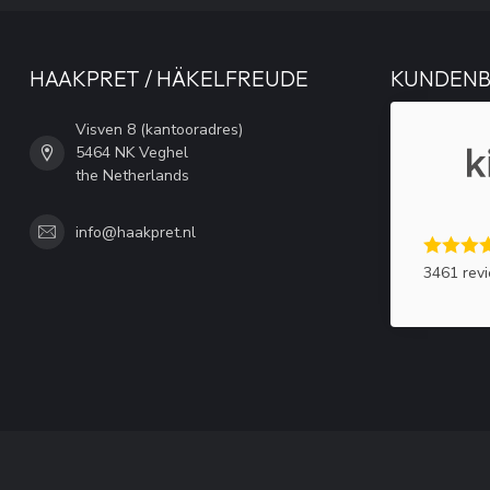
HAAKPRET / HÄKELFREUDE
KUNDEN
Visven 8 (kantooradres)
5464 NK Veghel
the Netherlands
info@haakpret.nl
3461 rev