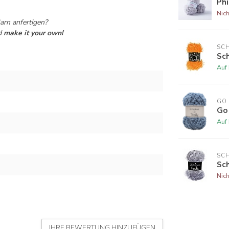
Phi
Nich
rn anfertigen?
d
make it your own!
SCH
Sc
Auf
GO
Go
Auf
SCH
Sc
Nich
IHRE BEWERTUNG HINZUFÜGEN