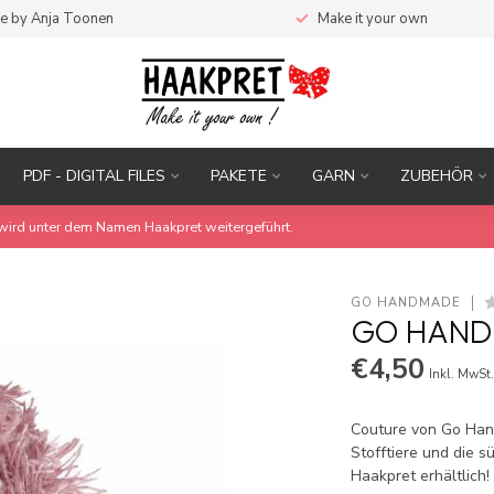
e by Anja Toonen
Make it your own
PDF - DIGITAL FILES
PAKETE
GARN
ZUBEHÖR
wird unter dem Namen Haakpret weitergeführt.
GO HANDMADE
GO HAND
€4,50
Inkl. MwSt
Couture von Go Han
Stofftiere und die 
Haakpret erhältlich