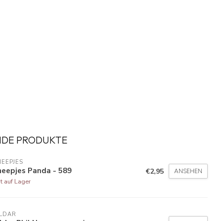
NDE PRODUKTE
EEPJES
heepjes Panda - 589
€2,95
ANSEHEN
t auf Lager
ILDAR