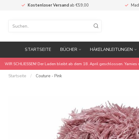
Kostenloser Versand
ab €59,00
Mad
STARTSEITE
BÜCHER
HÄKELANLEITUNGEN
WIR SCHLIESSEN! Der Laden bleibt ab dem 18. April geschlossen. Yarnies 
Startseite
/
Couture - Pink