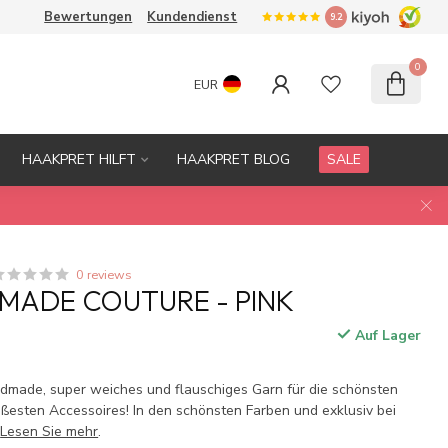
Bewertungen
Kundendienst
9.2
0
EUR
HAAKPRET HILFT
HAAKPRET BLOG
SALE
0 reviews
MADE COUTURE - PINK
Auf Lager
.
dmade, super weiches und flauschiges Garn für die schönsten
süßesten Accessoires! In den schönsten Farben und exklusiv bei
!
Lesen Sie mehr
.