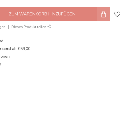
ZUM WARENKORB HINZUFÜGEN
ügen
Dieses Produkt teilen
nd
ersand
ab €59,00
oonen
n