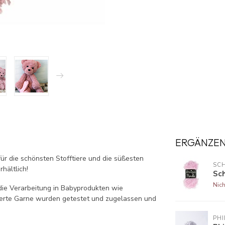
ERGÄNZE
r die schönsten Stofftiere und die süßesten
SCH
hältlich!
Sc
Nich
die Verarbeitung in Babyprodukten wie
zierte Garne wurden getestet und zugelassen und
PH