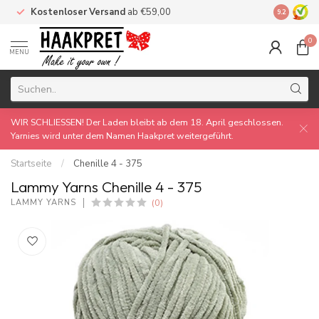
Kostenloser Versand
ab €59,00
Made by 
9.2
0
MENU
WIR SCHLIESSEN! Der Laden bleibt ab dem 18. April geschlossen.
Yarnies wird unter dem Namen Haakpret weitergeführt.
Startseite
/
Chenille 4 - 375
Lammy Yarns Chenille 4 - 375
(0)
LAMMY YARNS