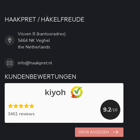
HAAKPRET / HÄKELFREUDE
Visven 8 (kantooradres)
5464 NK Veghel
the Netherlands
info@haakpret.nl
KUNDENBEWERTUNGEN
9.2
/10
3461 reviews
MEHR ANZEIGEN