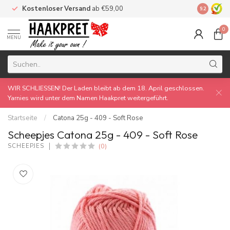
Kostenloser Versand
ab €59,00
Made by 
9.2
0
MENU
WIR SCHLIESSEN! Der Laden bleibt ab dem 18. April geschlossen.
Yarnies wird unter dem Namen Haakpret weitergeführt.
Startseite
/
Catona 25g - 409 - Soft Rose
Scheepjes Catona 25g - 409 - Soft Rose
(0)
SCHEEPJES