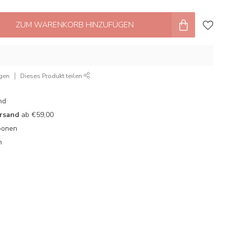
ZUM WARENKORB HINZUFÜGEN
ügen
Dieses Produkt teilen
nd
ersand
ab €59,00
oonen
n