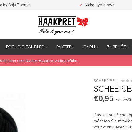
e by Anja Toonen
Make it your own
PDF - DIGITAL FILES
PAKETE
GARN
ZUBEHÖR
wird unter dem Namen Haakpret weitergeführt.
SCHEEPJES
SCHEEPJES
€0,95
Inkl. MwSt
Das schöne Scheepje
möchten Sie mit die
your own!
Lesen Si