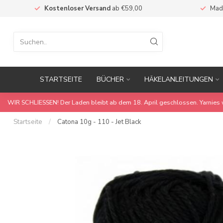
Kostenloser Versand
ab €59,00
Mad
STARTSEITE
BÜCHER
HÄKELANLEITUNGEN
WIR SCHLIESSEN! Der Laden bleibt ab dem 18. April geschlossen. Yarnies 
Startseite
/
Catona 10g - 110 - Jet Black