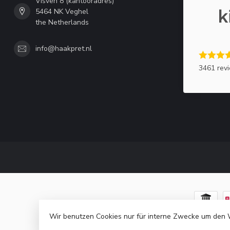
Visven 8 (kantooradres)
5464 NK Veghel
the Netherlands
info@haakpret.nl
3461 rev
Wir benutzen Cookies nur für interne Zwecke um den 