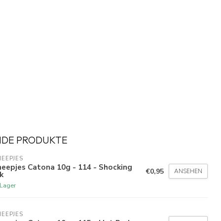
NDE PRODUKTE
EEPJES
eepjes Catona 10g - 114 - Shocking
€0,95
ANSEHEN
k
 Lager
EEPJES