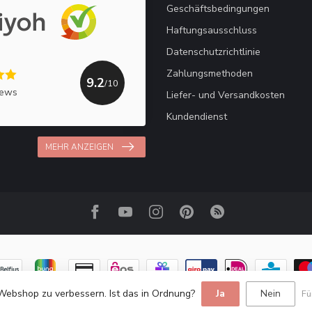
Geschäftsbedingungen
Haftungsausschluss
Datenschutzrichtlinie
Zahlungsmethoden
9.2
/10
iews
Liefer- und Versandkosten
Kundendienst
MEHR ANZEIGEN
Webshop zu verbessern. Ist das in Ordnung?
Ja
Nein
Fü
© Copyright 2026 Haakpret / Häkelfreude