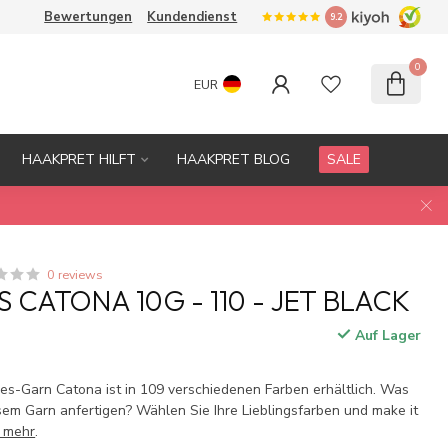
Bewertungen
Kundendienst
9.2
0
EUR
HAAKPRET HILFT
HAAKPRET BLOG
SALE
0 reviews
 CATONA 10G - 110 - JET BLACK
Auf Lager
.
s-Garn Catona ist in 109 verschiedenen Farben erhältlich. Was
sem Garn anfertigen? Wählen Sie Ihre Lieblingsfarben und make it
e mehr
.