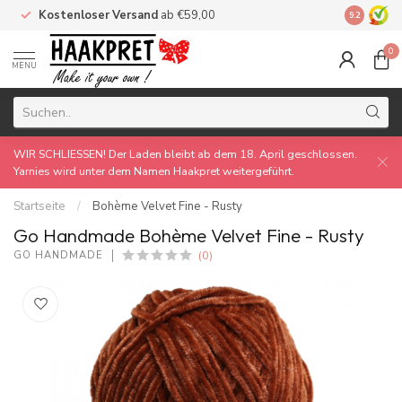
Kostenloser Versand
ab €59,00
Made by 
9.2
0
MENU
WIR SCHLIESSEN! Der Laden bleibt ab dem 18. April geschlossen.
Yarnies wird unter dem Namen Haakpret weitergeführt.
Startseite
/
Bohème Velvet Fine - Rusty
Go Handmade Bohème Velvet Fine - Rusty
(0)
GO HANDMADE