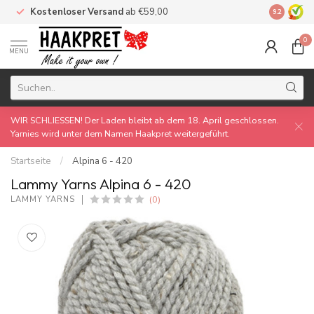
Kostenloser Versand
ab €59,00
Made by 
9.2
0
MENU
WIR SCHLIESSEN! Der Laden bleibt ab dem 18. April geschlossen.
Yarnies wird unter dem Namen Haakpret weitergeführt.
Startseite
/
Alpina 6 - 420
Lammy Yarns Alpina 6 - 420
(0)
LAMMY YARNS