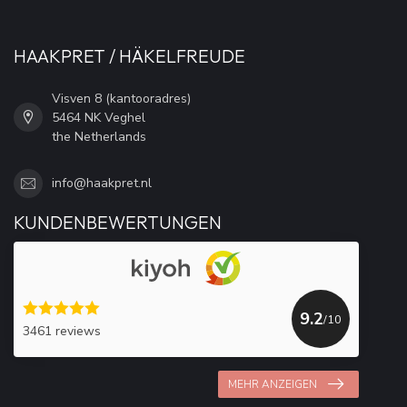
HAAKPRET / HÄKELFREUDE
Visven 8 (kantooradres)
5464 NK Veghel
the Netherlands
info@haakpret.nl
KUNDENBEWERTUNGEN
9.2
/10
3461 reviews
MEHR ANZEIGEN