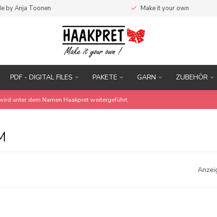
e by Anja Toonen
Make it your own
PDF - DIGITAL FILES
PAKETE
GARN
ZUBEHÖR
wird unter dem Namen Haakpret weitergeführt.
M
Anzei