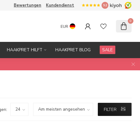
Bewertungen
Kundendienst
9.2
0
EUR
HAAKPRET HILFT
HAAKPRET BLOG
SALE
gen:
FILTER