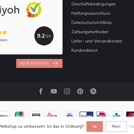
Geschäftsbedingungen
Haftungsausschluss
Datenschutzrichtlinie
Zahlungsmethoden
9.2
/10
iews
Liefer- und Versandkosten
Kundendienst
MEHR ANZEIGEN
Webshop zu verbessern. Ist das in Ordnung?
Ja
Nein
Fü
© Copyright 2026 Haakpret / Häkelfreude