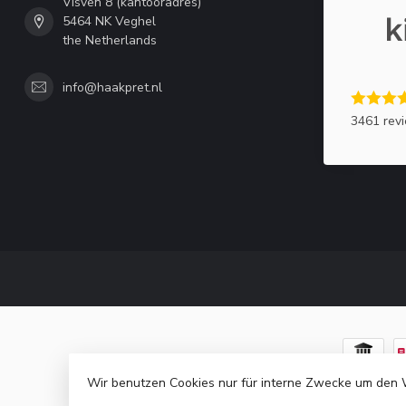
Visven 8 (kantooradres)
5464 NK Veghel
the Netherlands
info@haakpret.nl
3461 rev
Wir benutzen Cookies nur für interne Zwecke um den 