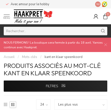
Avec amour pour le hobby
Made by 
9.2
0
MENU
NOUS FERMONS ! La boutique sera fermée à partir du 18 avril. Yarnies
continue avec Haakpret.
Accueil
/
Mots-clés
/
kant en klaar speenkoord
PRODUITS ASSOCIÉS AU MOT-CLÉ
KANT EN KLAAR SPEENKOORD
FILTRES