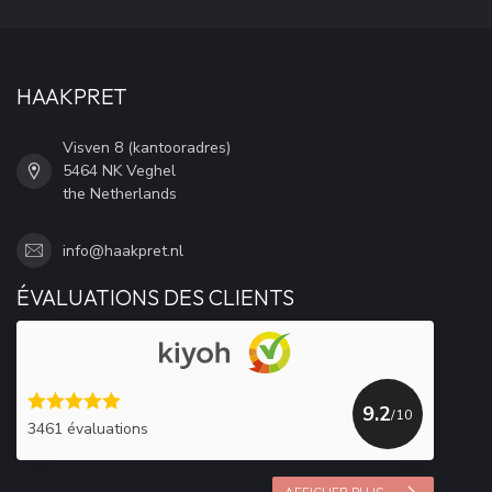
HAAKPRET
Visven 8 (kantooradres)
5464 NK Veghel
the Netherlands
info@haakpret.nl
ÉVALUATIONS DES CLIENTS
9.2
/10
3461 évaluations