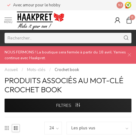
Avec amour pour le hobby
Made by 
9.2
0
MENU
NOUS FERMONS ! La boutique sera fermée à partir du 18 avril. Yarnies
continue avec Haakpret.
Accueil
/
Mots-clés
/
Crochet book
PRODUITS ASSOCIÉS AU MOT-CLÉ
CROCHET BOOK
FILTRES