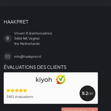
HAAKPRET
Visven 8 (kantooradres)
5464 NK Veghel
the Netherlands
info@haakpret.nl
ÉVALUATIONS DES CLIENTS
9.2
/10
3461 évaluations